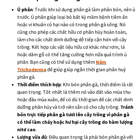
Ủ phân
: Trước khi sử dụng phân gà làm phân bón, nên ủ
trước. Ủ phân giúp loại bỏ bất kỳ mầm bệnh tiềm ẩn
hoặc vi khuẩn có hại nào có trong phân gà sống. Nó
cũng cho phép các chất hữu cơ phân hủy hoàn toàn,
làm cho các chất dinh dưỡng dễ tiếp cận hơn với cây
trồng. Kết hợp các vật liệu hữu cơ khác như rơm, lá
hoặc dăm gỗ có thể tăng cường hơn nữa quá trình ủ
phân. Bạn cũng có thể sử dụng thêm
Nấm
Trichoderma
để giúp giúp ngắn thời gian phân huỷ
phân gà.
Thời điểm thích hợp
: Khi bón phân gà, thời điểm là rất
quan trọng. Tốt nhất là thêm nó vào đất vào mùa thu
hoặc đầu mùa xuân, để có đủ thời gian để các chất dinh
dưỡng phân hủy và trở nên sẵn có cho cây trồng.
Tránh
bón trực tiếp phân gà tươi lên cây trồng vì phân gà
có thể làm cháy hoặc hư hại cây trồng do hàm lượng
nitơ cao
.
Lượng vừa đủ
: Điều quan trọng là phải bón phân gà với