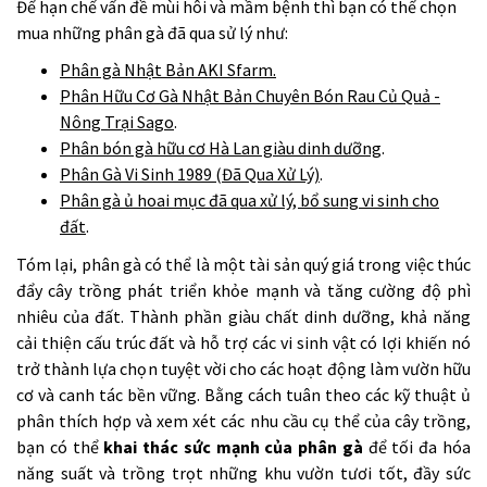
Để hạn chế vấn đề mùi hôi và mầm bệnh thì bạn có thể chọn
mua những phân gà đã qua sử lý như:
Phân gà Nhật Bản AKI Sfarm
.
Phân Hữu Cơ Gà Nhật Bản Chuyên Bón Rau Củ Quả -
Nông Trại Sago
.
Phân bón gà hữu cơ Hà Lan giàu dinh dưỡng
.
Phân Gà Vi Sinh 1989 (Đã Qua Xử Lý)
.
Phân gà ủ hoai mục đã qua xử lý, bổ sung vi sinh cho
đất
.
Tóm lại, phân gà có thể là một tài sản quý giá trong việc thúc
đẩy cây trồng phát triển khỏe mạnh và tăng cường độ phì
nhiêu của đất. Thành phần giàu chất dinh dưỡng, khả năng
cải thiện cấu trúc đất và hỗ trợ các vi sinh vật có lợi khiến nó
trở thành lựa chọn tuyệt vời cho các hoạt động làm vườn hữu
cơ và canh tác bền vững. Bằng cách tuân theo các kỹ thuật ủ
phân thích hợp và xem xét các nhu cầu cụ thể của cây trồng,
bạn có thể
khai thác sức mạnh của phân gà
để tối đa hóa
năng suất và trồng trọt những khu vườn tươi tốt, đầy sức