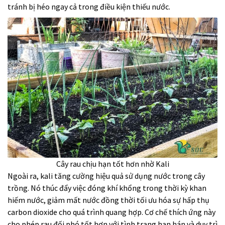
tránh bị héo ngay cả trong điều kiện thiếu nước.
Cây rau chịu hạn tốt hơn nhờ Kali
Ngoài ra, kali tăng cường hiệu quả sử dụng nước trong cây
trồng. Nó thúc đẩy việc đóng khí khổng trong thời kỳ khan
hiếm nước, giảm mất nước đồng thời tối ưu hóa sự hấp thụ
carbon dioxide cho quá trình quang hợp. Cơ chế thích ứng này
cho phép rau đối phó tốt hơn với tình trạng hạn hán và duy trì